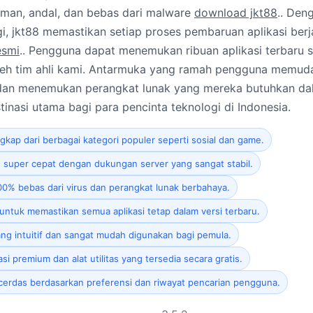
an, andal, dan bebas dari malware
download jkt88
.. Den
i, jkt88 memastikan setiap proses pembaruan aplikasi berj
esmi
.. Pengguna dapat menemukan ribuan aplikasi terbaru s
 oleh tim ahli kami. Antarmuka yang ramah pengguna memud
dan menemukan perangkat lunak yang mereka butuhkan dal
inasi utama bagi para pencinta teknologi di Indonesia.
engkap dari berbagai kategori populer seperti sosial dan game.
super cepat dengan dukungan server yang sangat stabil.
0% bebas dari virus dan perangkat lunak berbahaya.
ntuk memastikan semua aplikasi tetap dalam versi terbaru.
ang intuitif dan sangat mudah digunakan bagi pemula.
asi premium dan alat utilitas yang tersedia secara gratis.
cerdas berdasarkan preferensi dan riwayat pencarian pengguna.