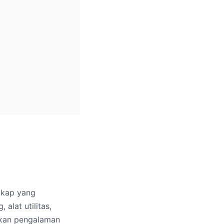
gkap yang
alat utilitas,
ikan pengalaman