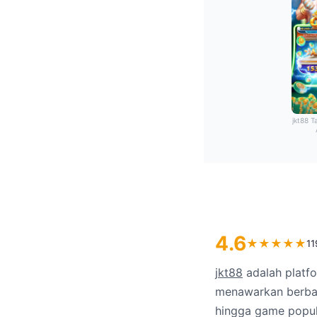
jkt88 
4.6
★
★
★
★
★
11
jkt88
adalah platf
menawarkan berbaga
hingga game popul