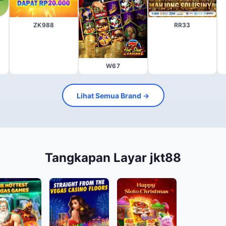
ZK988
RR33
W67
Lihat Semua Brand →
Tangkapan Layar jkt88