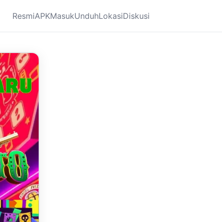
Resmi
APK
Masuk
Unduh
Lokasi
Diskusi