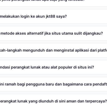
melakukan login ke akun jkt88 saya?
metode akses alternatif jika situs utama sulit dijangkau?
ah-langkah mengunduh dan menginstal aplikasi dari platf
dasi perangkat lunak atau alat populer di situs ini?
 ini ramah bagi pengguna baru dan bagaimana cara pendaf
rangkat lunak yang diunduh di sini aman dan terpercaya?