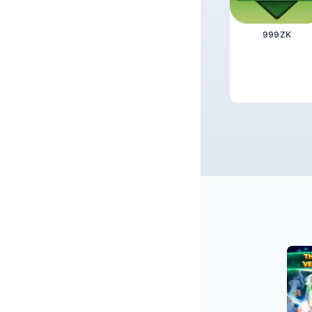
999ZK