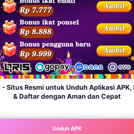
 - Situs Resmi untuk Unduh Aplikasi APK,
& Daftar dengan Aman dan Cepat
Unduh APK