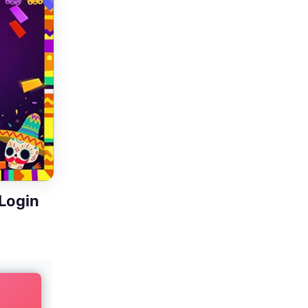
 Login