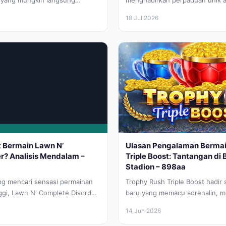
l yang mungkin langsung
menghadirkan perpaduan unik an
nda jkt88 adalah nuansa
Wall Street yang mewah dengan
18 Jul 2026
 Bermain Lawn N’
Ulasan Pengalaman Bermai
r? Analisis Mendalam –
Triple Boost: Tantangan d
Stadion – 898aa
ng mencari sensasi permainan
Trophy Rush Triple Boost hadir
ggi, Lawn N' Complete Disorder
baru yang memacu adrenalin,
n yang menantang. Slot...
langsung ke tengah atmosfer s
14 Jun 2026
megah....