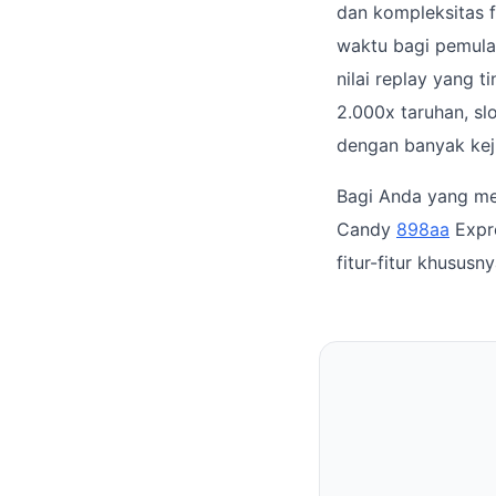
dan kompleksitas 
waktu bagi pemula
nilai replay yang 
2.000x taruhan, sl
dengan banyak keju
Bagi Anda yang men
Candy
898aa
Expre
fitur-fitur khususn