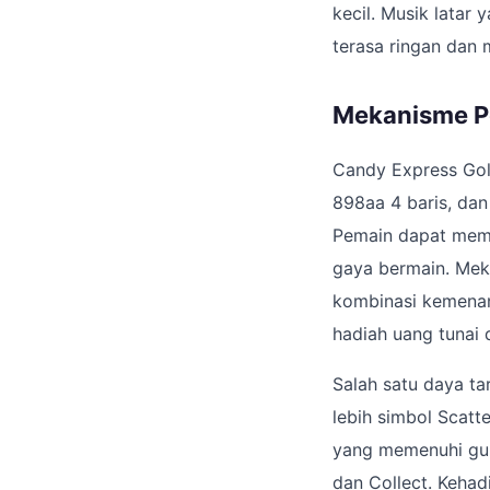
kecil. Musik lata
terasa ringan dan 
Mekanisme Pe
Candy Express Gol
898aa 4 baris, dan
Pemain dapat memul
gaya bermain. Me
kombinasi kemenan
hadiah uang tunai 
Salah satu daya ta
lebih simbol Scatt
yang memenuhi gul
dan Collect. Keha