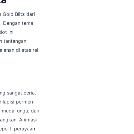
 Gold Blitz dari
a. Dengan tema
ot ini
n tantangan
lanan di atas rel
g sangat ceria.
ilapisi permen
h muda, ungu, dan
nangkan. Animasi
eperti perayaan