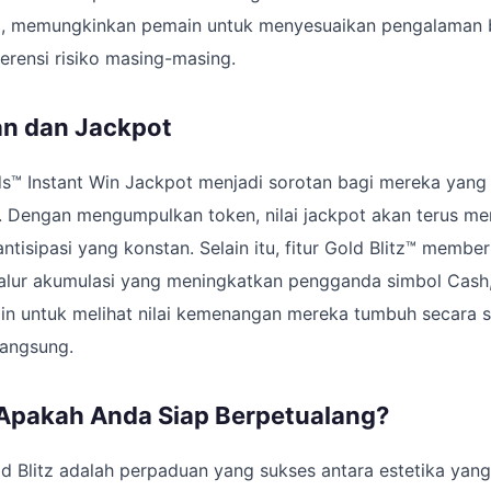
i, memungkinkan pemain untuk menyesuaikan pengalaman
erensi risiko masing-masing.
an dan Jackpot
ds™ Instant Win Jackpot menjadi sorotan bagi mereka yang
 Dengan mengumpulkan token, nilai jackpot akan terus me
tisipasi yang konstan. Selain itu, fitur Gold Blitz™ member
 jalur akumulasi yang meningkatkan pengganda simbol Cas
in untuk melihat nilai kemenangan mereka tumbuh secara s
langsung.
Apakah Anda Siap Berpetualang?
d Blitz adalah perpaduan yang sukses antara estetika ya