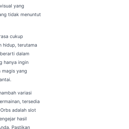
visual yang
ang tidak menuntut
rasa cukup
h hidup, terutama
berarti dalam
g hanya ingin
a magis yang
ntai.
nambah variasi
ermainan, tersedia
Orbs adalah slot
ngejar hasil
Anda. Pastikan