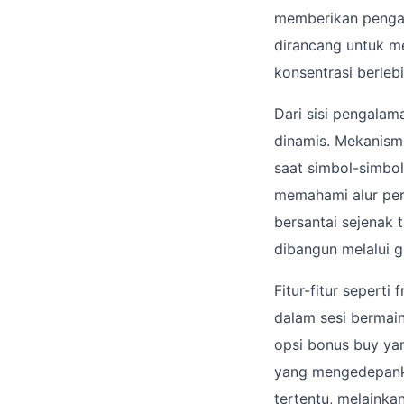
memberikan pengala
dirancang untuk me
konsentrasi berlebi
Dari sisi pengala
dinamis. Mekanisme
saat simbol-simbol
memahami alur per
bersantai sejenak 
dibangun melalui 
Fitur-fitur seperti 
dalam sesi bermain
opsi bonus buy yan
yang mengedepanka
tertentu, melainka