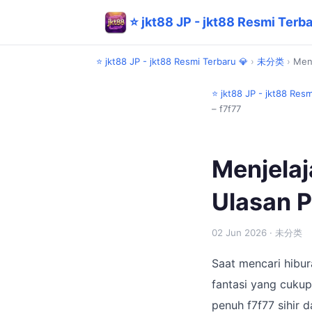
⭐ jkt88 JP - jkt88 Resmi Terba
⭐ jkt88 JP - jkt88 Resmi Terbaru 💎
›
未分类
›
Menj
⭐ jkt88 JP - jkt88 Resm
– f7f77
Menjelaj
Ulasan P
02 Jun 2026
· 未分类
Saat mencari hibur
fantasi yang cuku
penuh f7f77 sihir 